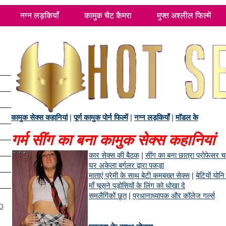
नग्न लड़कियाँ
कामुक चैट कैमरा
मुफ्त अश्लील फिल्में
कामुक सेक्स कहानियां
|
पूर्ण कामुक पोर्न फिल्में
|
नग्न लड़कियाँ
|
मॉडल के
गर्म सींग का बना कामुक सेक्स कहानियां
कार सेक्स की बैठक
|
सींग का बना छात्रा प्रोफेसर चा
घर अकेला बर्गलर द्वारा पकड़ा
माताएं प्रेमी के साथ बेटी कमबख्त सेक्स
|
बेटियों योन
माँ चूसने पड़ोसियों के लिंग को धोखा दे
समलैगिंकों छूत
|
प्रधानाध्यापक और कॉलेज गर्ल्स