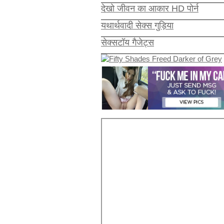
देखो जीवन का आकार HD पोर्न
यथार्थवादी सेक्स गुड़िया
सेक्सटॉय गैजेट्स