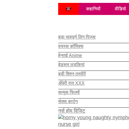
कहानियों
वीडियो
बड़ा भावपूर्ण लिंग पिज्जा
वयस्क कॉमिक्स
हेनतई Anime
बेडरूम लड़कियां
बड़ी शिश्न तस्वीरें
अँधेरी रात XXX
कामुक फिल्मों
सेक्स कार्टून
नर्स होम विजिट